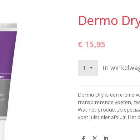
Dermo Dr
€ 15,95
In winkelwa
Dermo Dry is een crème vo
transpirerende voeten, zw
Wat het product zo speciaa
voet juist niet afsluit. Het
D
D
S